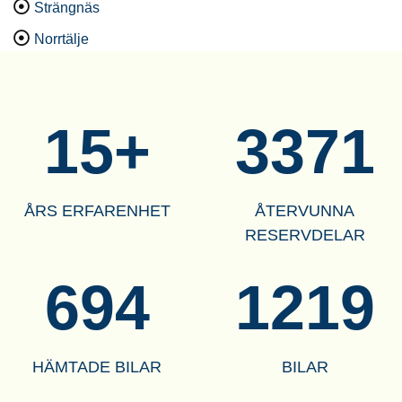
Strängnäs
Norrtälje
19
+
4152
ÅRS ERFARENHET
ÅTERVUNNA
RESERVDELAR
854
1502
HÄMTADE BILAR
BILAR