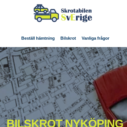
en guide
Beställ hämtning
Bilskrot
Vanliga frågor
Om o
BILSKROT NYKÖPING